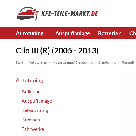
Zum
Inhalt
springen
Autotuning
Auspuffanlage
Batterien
Ch
Clio III (R) (2005 - 2013)
Start
»
Autotuning
»
Motortuning / Chiptuning
»
Chiptuning
»
Renault
Autotuning
Aufkleber
Auspuffanlage
Beleuchtung
Bremsen
Fahrwerke