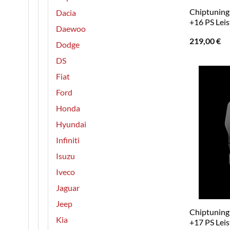
Chiptuning R
Dacia
+16 PS Lei
Daewoo
219,00
€
Dodge
DS
Fiat
Ford
Honda
Hyundai
Infiniti
Isuzu
Iveco
Jaguar
Jeep
Chiptuning R
Kia
+17 PS Lei