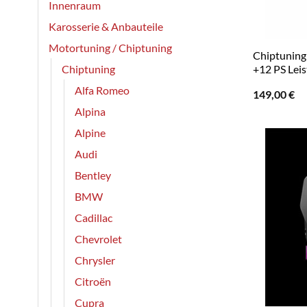
Innenraum
Karosserie & Anbauteile
Motortuning / Chiptuning
Chiptuning R
Chiptuning
+12 PS Leis
Alfa Romeo
149,00
€
Alpina
Alpine
Audi
Bentley
BMW
Cadillac
Chevrolet
Chrysler
Citroën
Cupra