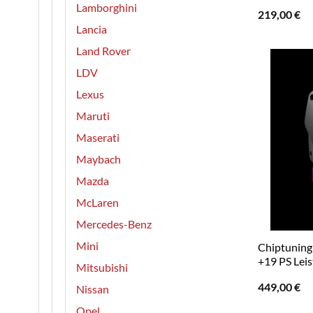
Lamborghini
219,00
€
Lancia
Land Rover
LDV
Lexus
Maruti
Maserati
Maybach
Mazda
McLaren
Mercedes-Benz
Mini
Chiptuning R
+19 PS Lei
Mitsubishi
449,00
€
Nissan
Opel