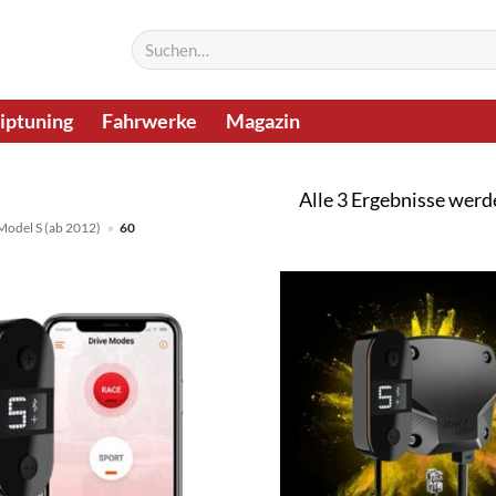
Suchen
nach:
iptuning
Fahrwerke
Magazin
Alle 3 Ergebnisse werd
Model S (ab 2012)
»
60