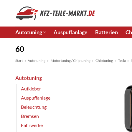
Zum
Inhalt
springen
Autotuning
Auspuffanlage
Batterien
Ch
60
Start
»
Autotuning
»
Motortuning / Chiptuning
»
Chiptuning
»
Tesla
»
Autotuning
Aufkleber
Auspuffanlage
Beleuchtung
Bremsen
Fahrwerke