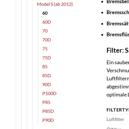
Bremsbel
Model S (ab 2012)
Bremssch
60
60D
Bremssätt
70
Bremsflüs
70D
75
Filter:
75D
Ein sauber
85
Verschmut
85D
Luftfilter
90D
abgestimm
P100D
optimale 
P85
FILTERTY
P85D
Luftfilter
P90D