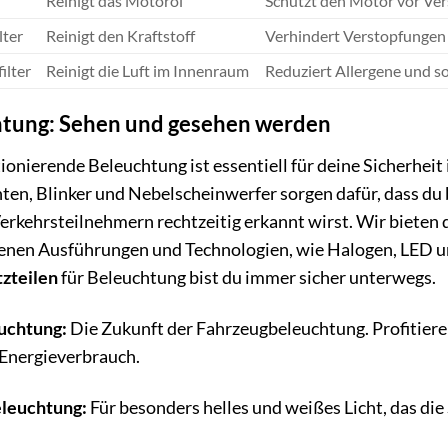
Reinigt das Motoröl
Schützt den Motor vor Ver
lter
Reinigt den Kraftstoff
Verhindert Verstopfungen 
ilter
Reinigt die Luft im Innenraum
Reduziert Allergene und s
tung: Sehen und gesehen werden
ionierende Beleuchtung ist essentiell für deine Sicherhei
en, Blinker und Nebelscheinwerfer sorgen dafür, dass du b
erkehrsteilnehmern rechtzeitig erkannt wirst. Wir bieten d
enen Ausführungen und Technologien, wie Halogen, LED 
zteilen
für Beleuchtung bist du immer sicher unterwegs.
uchtung:
Die Zukunft der Fahrzeugbeleuchtung. Profitiere
Energieverbrauch.
leuchtung:
Für besonders helles und weißes Licht, das die 