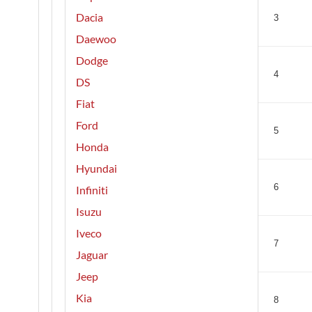
Dacia
3
Daewoo
Dodge
4
DS
Fiat
Ford
5
Honda
Hyundai
6
Infiniti
Isuzu
Iveco
7
Jaguar
Jeep
Kia
8