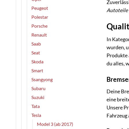
Zuverläss
Peugeot
Autoteile
Polestar
Qualit
Porsche
Renault
In Kategor
Saab
wurden, u
Seat
Produkte a
Skoda
du alles, 
Smart
Bremsen
Ssangyong
Subaru
Deine Brem
Suzuki
eine brei
Tata
Unsere Pr
Tesla
Fahrzeug 
Model 3 (ab 2017)