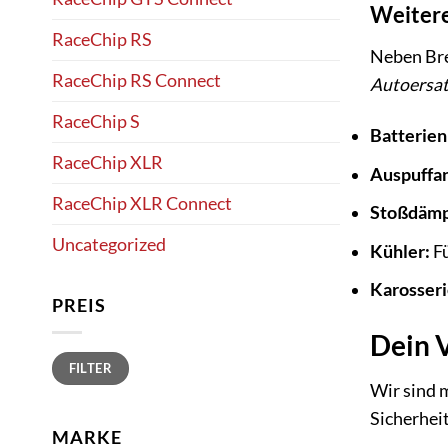
Weitere
RaceChip RS
Neben Bre
RaceChip RS Connect
Autoersat
RaceChip S
Batterien
RaceChip XLR
Auspuffan
RaceChip XLR Connect
Stoßdämp
Uncategorized
Kühler:
Fü
Karosseri
PREIS
Dein V
Min.
Max.
FILTER
Preis
Preis
Wir sind 
Sicherheit
MARKE