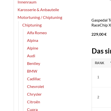
Innenraum
Karosserie & Anbauteile
Motortuning / Chiptuning
Gaspedal Tu
Chiptuning
RaceChip 
Alfa Romeo
229,00
€
Alpina
Alpine
Das si
Audi
Bentley
RANK
BMW
1
Cadillac
Chevrolet
Chrysler
2
Citroën
Cupra