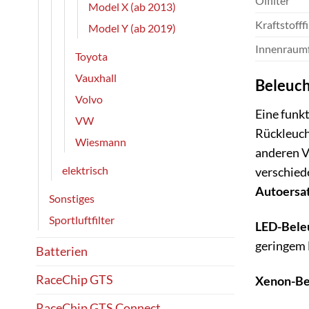
Ölfilter
Model X (ab 2013)
Kraftstofffi
Model Y (ab 2019)
Innenraumf
Toyota
Vauxhall
Beleuch
Volvo
Eine funkt
VW
Rückleucht
Wiesmann
anderen V
elektrisch
verschied
Autoersat
Sonstiges
Sportluftfilter
LED-Bele
geringem 
Batterien
RaceChip GTS
Xenon-Be
RaceChip GTS Connect