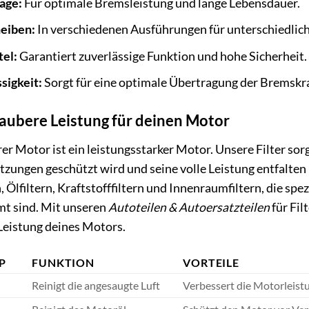
äge:
Für optimale Bremsleistung und lange Lebensdauer.
eiben:
In verschiedenen Ausführungen für unterschiedlic
el:
Garantiert zuverlässige Funktion und hohe Sicherheit.
sigkeit:
Sorgt für eine optimale Übertragung der Bremskra
 Saubere Leistung für deinen Motor
er Motor ist ein leistungsstarker Motor. Unsere Filter sor
zungen geschützt wird und seine volle Leistung entfalten 
n, Ölfiltern, Kraftstofffiltern und Innenraumfiltern, die sp
t sind. Mit unseren
Autoteilen & Autoersatzteilen
für Fil
Leistung deines Motors.
P
FUNKTION
VORTEILE
Reinigt die angesaugte Luft
Verbessert die Motorleist