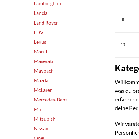
Lamborghini
Lancia
9
Land Rover
LDV
Lexus
10
Maruti
Maserati
Katego
Maybach
Mazda
Willkomme
McLaren
was du bra
erfahrener
Mercedes-Benz
deine Bed
Mini
Mitsubishi
Wir verste
Nissan
Persönlich
Opel