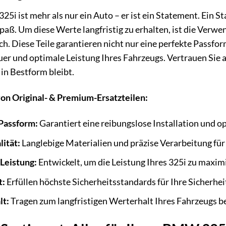
5i ist mehr als nur ein Auto – er ist ein Statement. Ein S
paß. Um diese Werte langfristig zu erhalten, ist die Verw
ch. Diese Teile garantieren nicht nur eine perfekte Passfo
r und optimale Leistung Ihres Fahrzeugs. Vertrauen Sie au
 in Bestform bleibt.
von Original- & Premium-Ersatzteilen:
Passform:
Garantiert eine reibungslose Installation und o
ität:
Langlebige Materialien und präzise Verarbeitung fü
Leistung:
Entwickelt, um die Leistung Ihres 325i zu maxim
t:
Erfüllen höchste Sicherheitsstandards für Ihre Sicherheit
lt:
Tragen zum langfristigen Werterhalt Ihres Fahrzeugs be