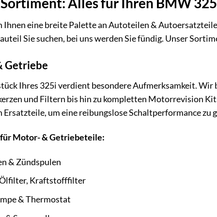
Sortiment: Alles für Ihren BMW 325
 Ihnen eine breite Palette an Autoteilen & Autoersatzteil
auteil Sie suchen, bei uns werden Sie fündig. Unser Sorti
 Getriebe
tück Ihres 325i verdient besondere Aufmerksamkeit. Wir 
rzen und Filtern bis hin zu kompletten Motorrevision Kits.
 Ersatzteile, um eine reibungslose Schaltperformance zu 
 für Motor- & Getriebeteile:
en & Zündspulen
 Ölfilter, Kraftstofffilter
mpe & Thermostat