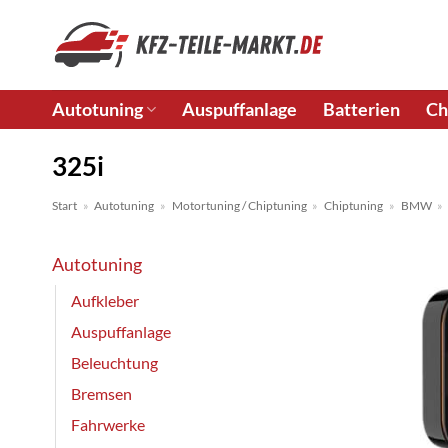
Zum
Inhalt
springen
Autotuning
Auspuffanlage
Batterien
Ch
325i
Start
»
Autotuning
»
Motortuning / Chiptuning
»
Chiptuning
»
BMW
»
Autotuning
Aufkleber
Auspuffanlage
Beleuchtung
Bremsen
Fahrwerke