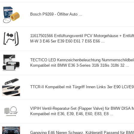
Bosch P9269 - Ölfilter Auto ...
11617501566 Entlüftungsventil PCV Motorgehäuse + Entlüft
M-W 3 E46 5er E39 E60 E61 7 E65 E66 ...
TECTICO LED Kennzeichenbeleuchtung Nummernschildbe
Kompatibel mit BMW E36 3-Series 318i 318is 318ti 32 ...
TTCR-II Kompatibel mit Türgriff Innen Links 3er E90 LCI/E9
VIPIH Ventil-Reparatur-Set (Flapper Valve) für BMW DISA M
Kompatibel mit E36, E39, E46, E60, E83, E8 ...
Gangying E46 Nieren Schwarz, Kühlergrill Passend für BMW