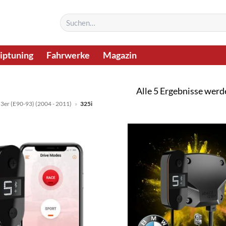
Suchen
nach:
iptuning
Fahrwerke
Magazin
Alle 5 Ergebnisse werd
3er (E90-93) (2004 - 2011)
»
325i