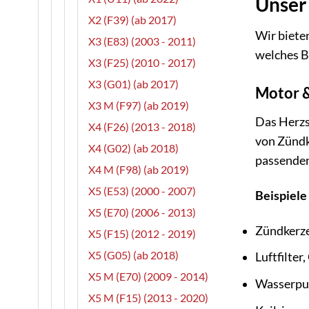
Unser 
X2 (F39) (ab 2017)
Wir bieten
X3 (E83) (2003 - 2011)
welches B
X3 (F25) (2010 - 2017)
X3 (G01) (ab 2017)
Motor &
X3 M (F97) (ab 2019)
Das Herzs
X4 (F26) (2013 - 2018)
von Zündke
X4 (G02) (ab 2018)
passenden
X4 M (F98) (ab 2019)
X5 (E53) (2000 - 2007)
Beispiele
X5 (E70) (2006 - 2013)
Zündkerz
X5 (F15) (2012 - 2019)
X5 (G05) (ab 2018)
Luftfilter,
X5 M (E70) (2009 - 2014)
Wasserpu
X5 M (F15) (2013 - 2020)