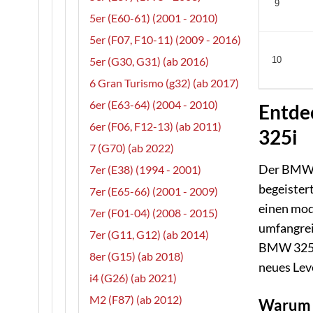
9
5er (E60-61) (2001 - 2010)
5er (F07, F10-11) (2009 - 2016)
5er (G30, G31) (ab 2016)
10
6 Gran Turismo (g32) (ab 2017)
6er (E63-64) (2004 - 2010)
Entdec
6er (F06, F12-13) (ab 2011)
325i
7 (G70) (ab 2022)
Der BMW 3
7er (E38) (1994 - 2001)
begeistert
7er (E65-66) (2001 - 2009)
einen mod
7er (F01-04) (2008 - 2015)
umfangrei
7er (G11, G12) (ab 2014)
BMW 325i z
8er (G15) (ab 2018)
neues Lev
i4 (G26) (ab 2021)
M2 (F87) (ab 2012)
Warum O