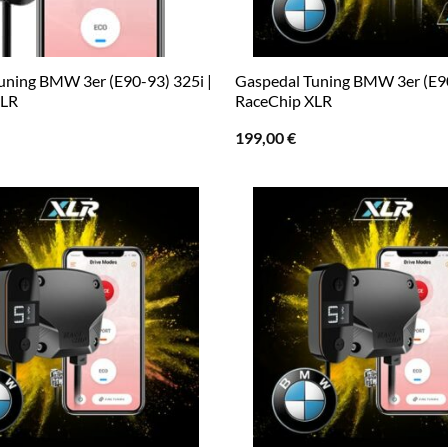
uning BMW 3er (E90-93) 325i |
Gaspedal Tuning BMW 3er (E90
XLR
RaceChip XLR
199,00
€