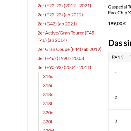
2er (F22-23) (2012 - 2021)
Gaspedal T
RaceChip X
2er (F22-23) (ab 2012)
199,00
€
2er (G42) (ab 2021)
2er Active/Gran Tourer (F45-
F46) (ab 2014)
Das si
2er Gran Coupe (F44) (ab 2019)
RANK
3er (E46) (1998 - 2005)
3er (E90-93) (2004 - 2011)
1
316d
316i
318d
2
318i
320d
320i
3
320si