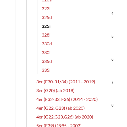
323i
4
325d
325i
328i
5
330d
330i
6
335d
335i
3er (F30-31/34) (2011 - 2019)
7
3er (G20) (ab 2018)
4er (F32-33, F36) (2014 - 2020)
8
4er (G22, G23) (ab 2020)
4er (G22,G23,G26) (ab 2020)
5er (E39) (1995 - 2003)