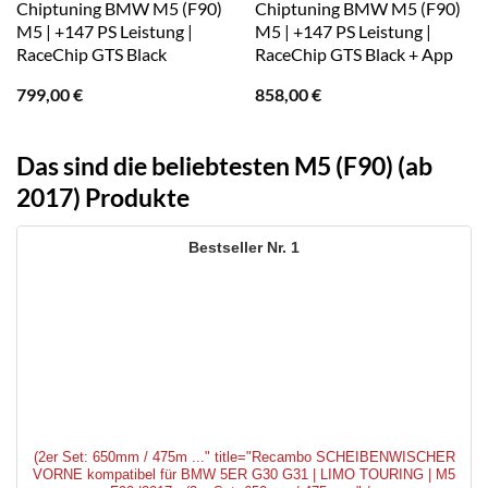
Chiptuning BMW M5 (F90)
Chiptuning BMW M5 (F90)
M5 | +147 PS Leistung |
M5 | +147 PS Leistung |
RaceChip GTS Black
RaceChip GTS Black + App
799,00
€
858,00
€
Das sind die beliebtesten M5 (F90) (ab
2017) Produkte
1
(2er Set: 650mm / 475m ..." title="Recambo SCHEIBENWISCHER
VORNE kompatibel für BMW 5ER G30 G31 | LIMO TOURING | M5