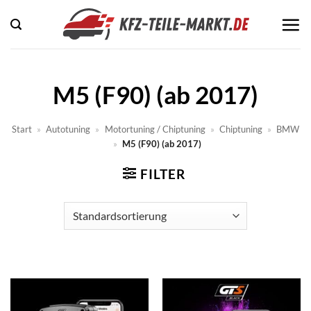
Zum
Inhalt
springen
M5 (F90) (ab 2017)
Start
»
Autotuning
»
Motortuning / Chiptuning
»
Chiptuning
»
BMW
»
M5 (F90) (ab 2017)
FILTER