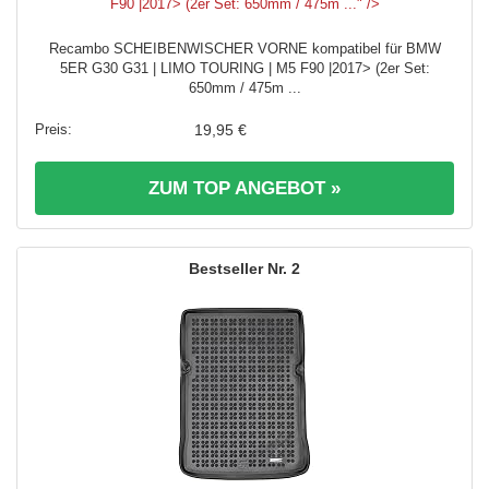
F90 |2017> (2er Set: 650mm / 475m ..." />
Recambo SCHEIBENWISCHER VORNE kompatibel für BMW
5ER G30 G31 | LIMO TOURING | M5 F90 |2017> (2er Set:
650mm / 475m ...
19,95 €
ZUM TOP ANGEBOT »
2