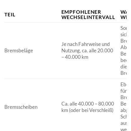
EMPFOHLENER
WA
TEIL
WECHSELINTERVALL
WIC
Sorg
sich
Brem
Je nach Fahrweise und
Abge
Bremsbeläge
Nutzung, ca. alle 20.000
Belä
– 40.000 km
beei
die
Brem
Eben
für d
Brem
Ca. alle 40.000 – 80.000
Besc
Bremsscheiben
km (oder bei Verschleiß)
abge
Sche
ausg
werd