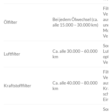
Filte
Veru
Bei jedem Ölwechsel (ca.
aus 
Ölfilter
alle 15.000 – 30.000 km)
und 
Moto
Vers
Sorg
Ca. alle 30.000 – 60.000
Luft
Luftfilter
km
optim
Verb
Filte
Veru
Ca. alle 40.000 – 80.000
aus 
Kraftstofffilter
km
Kraf
schüt
Eins
Sorg