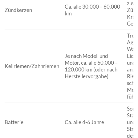
zuve
Ca. alle 30.000 – 60.000
Zündkerzen
Zünd
km
Kraft
Gemi
Trei
Aggr
Wass
Je nach Modell und
Lich
Motor, ca. alle 60.000 –
und 
Keilriemen/Zahnriemen
120.000 km (oder nach
an. E
Herstellervorgabe)
Riem
schw
Moto
führ
Sorg
Star
Batterie
Ca. alle 4-6 Jahre
und 
Stro
des 