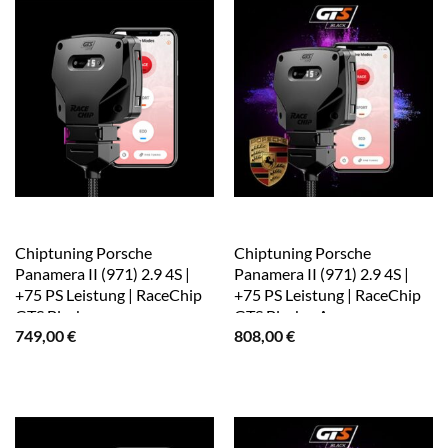
Chiptuning Porsche
Chiptuning Porsche
Panamera II (971) 2.9 4S |
Panamera II (971) 2.9 4S |
+75 PS Leistung | RaceChip
+75 PS Leistung | RaceChip
GTS Black
GTS Black + App
749,00
€
808,00
€