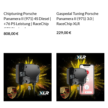
Chiptuning Porsche
Gaspedal Tuning Porsche
Panamera II (971) 4S Diesel |
Panamera II (971) 3.0 |
+76 PS Leistung | RaceChip
RaceChip XLR
GTS Black + App
229,00
€
808,00
€