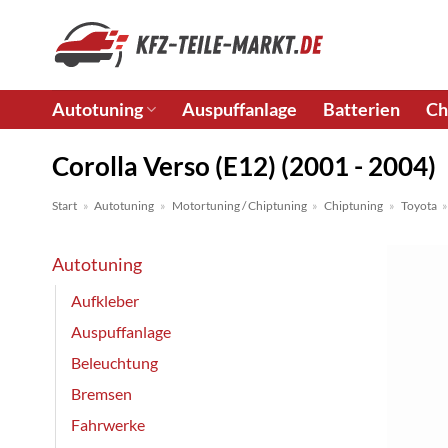
Zum
Inhalt
springen
Autotuning
Auspuffanlage
Batterien
Ch
Corolla Verso (E12) (2001 - 2004)
Start
»
Autotuning
»
Motortuning / Chiptuning
»
Chiptuning
»
Toyota
Autotuning
Aufkleber
Auspuffanlage
Beleuchtung
Bremsen
Fahrwerke