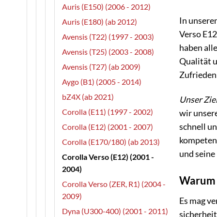
Auris (E150) (2006 - 2012)
In unserem
Auris (E180) (ab 2012)
Verso E12
Avensis (T22) (1997 - 2003)
haben alle
Avensis (T25) (2003 - 2008)
Qualität 
Avensis (T27) (ab 2009)
Zufriedenh
Aygo (B1) (2005 - 2014)
bZ4X (ab 2021)
Unser Ziel
Corolla (E11) (1997 - 2002)
wir unsere
schnell un
Corolla (E12) (2001 - 2007)
kompetente
Corolla (E170/180) (ab 2013)
und seine
Corolla Verso (E12) (2001 -
2004)
Warum O
Corolla Verso (ZER, R1) (2004 -
2009)
Es mag ver
Dyna (U300-400) (2001 - 2011)
sicherhei