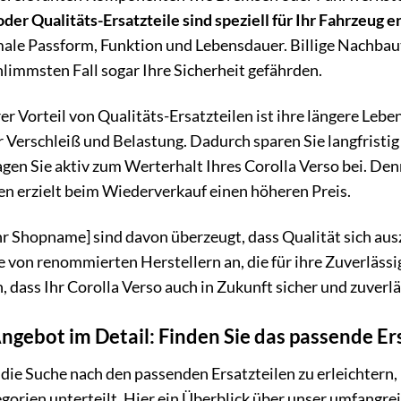
oder Qualitäts-Ersatzteile sind speziell für Ihr Fahrzeug
male Passform, Funktion und Lebensdauer. Billige Nachba
limmsten Fall sogar Ihre Sicherheit gefährden.
er Vorteil von Qualitäts-Ersatzteilen ist ihre längere Leb
Verschleiß und Belastung. Dadurch sparen Sie langfristig 
gen Sie aktiv zum Werterhalt Ihres Corolla Verso bei. Den
en erzielt beim Wiederverkauf einen höheren Preis.
r Shopname] sind davon überzeugt, dass Qualität sich ausz
e von renommierten Herstellern an, die für ihre Zuverlässi
n, dass Ihr Corolla Verso auch in Zukunft sicher und zuverlä
ngebot im Detail: Finden Sie das passende Ers
die Suche nach den passenden Ersatzteilen zu erleichtern,
gorien unterteilt. Hier ein Überblick über unser umfangre