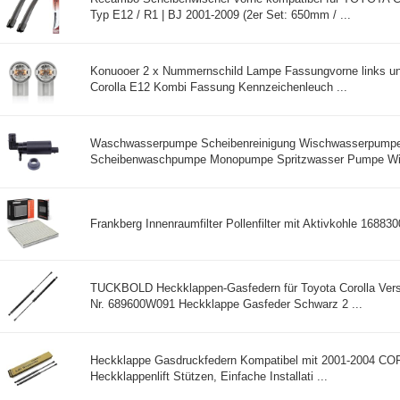
Typ E12 / R1 | BJ 2001-2009 (2er Set: 650mm / ...
Konuooer 2 x Nummernschild Lampe Fassungvorne links und
Corolla E12 Kombi Fassung Kennzeichenleuch ...
Waschwasserpumpe Scheibenreinigung Wischwasserpump
Scheibenwaschpumpe Monopumpe Spritzwasser Pumpe Wis
Frankberg Innenraumfilter Pollenfilter mit Aktivkohle 168830
TUCKBOLD Heckklappen-Gasfedern für Toyota Corolla Ver
Nr. 689600W091 Heckklappe Gasfeder Schwarz 2 ...
Heckklappe Gasdruckfedern Kompatibel mit 2001-2004 CO
Heckklappenlift Stützen, Einfache Installati ...