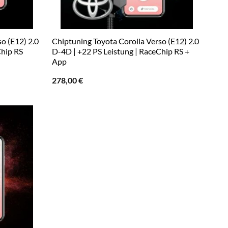
o (E12) 2.0
Chiptuning Toyota Corolla Verso (E12) 2.0
Chip RS
D-4D | +22 PS Leistung | RaceChip RS +
App
278,00
€