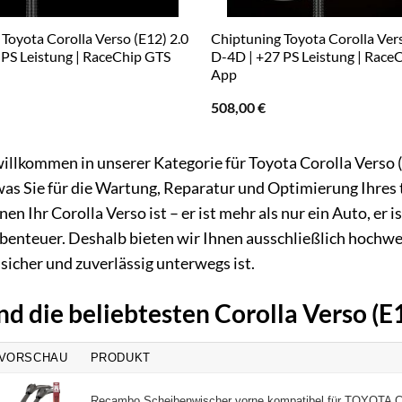
Toyota Corolla Verso (E12) 2.0
Chiptuning Toyota Corolla Vers
 PS Leistung | RaceChip GTS
D-4D | +27 PS Leistung | Race
App
508,00
€
illkommen in unserer Kategorie für Toyota Corolla Verso (
 was Sie für die Wartung, Reparatur und Optimierung Ihres
nen Ihr Corolla Verso ist – er ist mehr als nur ein Auto, er i
benteuer. Deshalb bieten wir Ihnen ausschließlich hochwer
sicher und zuverlässig unterwegs ist.
nd die beliebtesten Corolla Verso (
VORSCHAU
PRODUKT
Recambo Scheibenwischer vorne kompatibel für TOYOTA