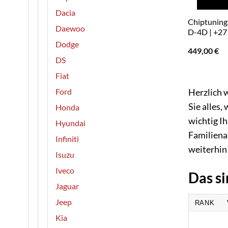
Dacia
Chiptuning 
Daewoo
D-4D | +27
Dodge
449,00
€
DS
Fiat
Ford
Herzlich w
Sie alles,
Honda
wichtig Ih
Hyundai
Familiena
Infiniti
weiterhin 
Isuzu
Iveco
Das si
Jaguar
Jeep
RANK
Kia