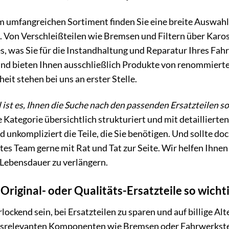
 umfangreichen Sortiment finden Sie eine breite Auswahl a
. Von Verschleißteilen wie Bremsen und Filtern über Karo
s, was Sie für die Instandhaltung und Reparatur Ihres Fah
und bieten Ihnen ausschließlich Produkte von renommierte
eit stehen bei uns an erster Stelle.
 ist es, Ihnen die Suche nach den passenden Ersatzteilen so
 Kategorie übersichtlich strukturiert und mit detailliert
d unkompliziert die Teile, die Sie benötigen. Und sollte do
s Team gerne mit Rat und Tat zur Seite. Wir helfen Ihnen 
 Lebensdauer zu verlängern.
riginal- oder Qualitäts-Ersatzteile so wichti
lockend sein, bei Ersatzteilen zu sparen und auf billige A
tsrelevanten Komponenten wie Bremsen oder Fahrwerkstei