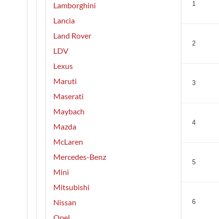
Lamborghini
1
Lancia
Land Rover
2
LDV
Lexus
Maruti
3
Maserati
Maybach
4
Mazda
McLaren
Mercedes-Benz
5
Mini
Mitsubishi
Nissan
6
Opel