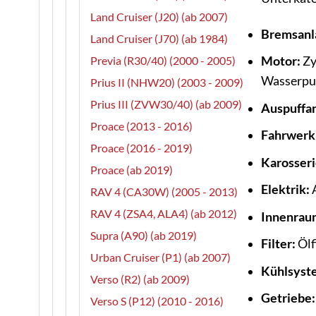
Land Cruiser (J20) (ab 2007)
Bremsanl
Land Cruiser (J70) (ab 1984)
Motor:
Zy
Previa (R30/40) (2000 - 2005)
Wasserpu
Prius II (NHW20) (2003 - 2009)
Prius III (ZVW30/40) (ab 2009)
Auspuffan
Proace (2013 - 2016)
Fahrwerk
Proace (2016 - 2019)
Karosseri
Proace (ab 2019)
Elektrik:
A
RAV 4 (CA30W) (2005 - 2013)
RAV 4 (ZSA4, ALA4) (ab 2012)
Innenrau
Supra (A90) (ab 2019)
Filter:
Ölfi
Urban Cruiser (P1) (ab 2007)
Kühlsyst
Verso (R2) (ab 2009)
Getriebe:
Verso S (P12) (2010 - 2016)