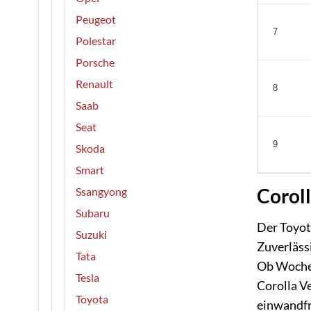
Peugeot
7
Polestar
Porsche
Renault
8
Saab
Seat
9
Skoda
Smart
Coroll
Ssangyong
Subaru
Der Toyota
Suzuki
Zuverlässi
Tata
Ob Wochen
Tesla
Corolla Ve
Toyota
einwandfre