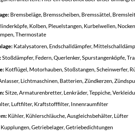
age:
Bremsbeläge, Bremsscheiben, Bremssättel, Bremslei
linderköpfe, Kolben, Pleuelstangen, Kurbelwellen, Nocke
mpen, Thermostate
lage:
Katalysatoren, Endschalldämpfer, Mittelschalldämp
:
Stoßdämpfer, Federn, Querlenker, Spurstangenköpfe, Trag
e:
Kotflügel, Motorhauben, Stoßstangen, Scheinwerfer, Rü
nlasser, Lichtmaschinen, Batterien, Zündkerzen, Zündspul
m:
Sitze, Armaturenbretter, Lenkräder, Teppiche, Verkleid
lter, Luftfilter, Kraftstofffilter, Innenraumfilter
em:
Kühler, Kühlerschläuche, Ausgleichsbehälter, Lüfter
Kupplungen, Getriebelager, Getriebedichtungen