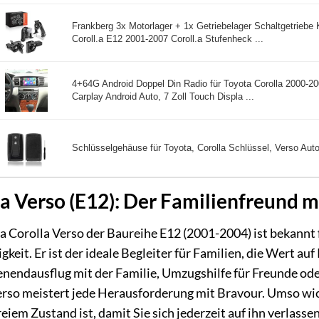
Frankberg 3x Motorlager + 1x Getriebelager Schaltgetriebe 
Coroll.a E12 2001-2007 Coroll.a Stufenheck ...
4+64G Android Doppel Din Radio für Toyota Corolla 2000-20
Carplay Android Auto, 7 Zoll Touch Displa ...
Schlüsselgehäuse für Toyota, Corolla Schlüssel, Verso Auto
a Verso (E12): Der Familienfreund mi
 Corolla Verso der Baureihe E12 (2001-2004) ist bekannt f
gkeit. Er ist der ideale Begleiter für Familien, die Wert auf
endausflug mit der Familie, Umzugshilfe für Freunde oder 
rso meistert jede Herausforderung mit Bravour. Umso wicht
iem Zustand ist, damit Sie sich jederzeit auf ihn verlasse