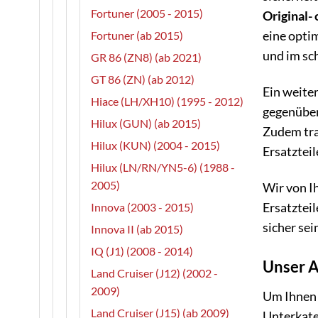
Fortuner (2005 - 2015)
Original- 
eine opti
Fortuner (ab 2015)
und im sch
GR 86 (ZN8) (ab 2021)
GT 86 (ZN) (ab 2012)
Ein weiter
Hiace (LH/XH10) (1995 - 2012)
gegenüber 
Hilux (GUN) (ab 2015)
Zudem tra
Hilux (KUN) (2004 - 2015)
Ersatzteil
Hilux (LN/RN/YN5-6) (1988 -
2005)
Wir von Ih
Ersatzteil
Innova (2003 - 2015)
sicher sei
Innova II (ab 2015)
IQ (J1) (2008 - 2014)
Unser A
Land Cruiser (J12) (2002 -
2009)
Um Ihnen 
Land Cruiser (J15) (ab 2009)
Unterkate