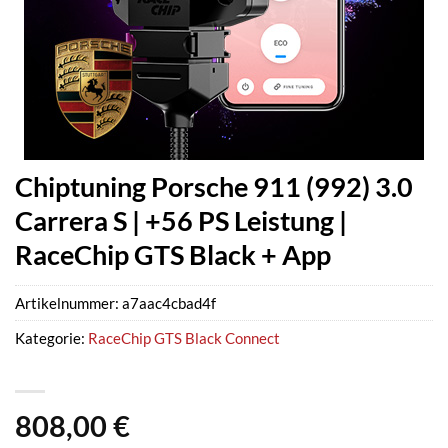
Chiptuning Porsche 911 (992) 3.0
Carrera S | +56 PS Leistung |
RaceChip GTS Black + App
Artikelnummer:
a7aac4cbad4f
Kategorie:
RaceChip GTS Black Connect
808,00
€