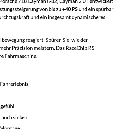
n Porsche 718 Cayman (982) Cayman 2.0T entwickelt
stungssteigerung von bis zu
+40 PS
und ein spürbar
urchzugskraft und ein insgesamt dynamischeres
albewegung reagiert. Spüren Sie, wie der
 mehr Präzision meistern. Das RaceChip RS
re Fahrmaschine.
 Fahrerlebnis.
gefühl.
rauch sinken.
e Montage.