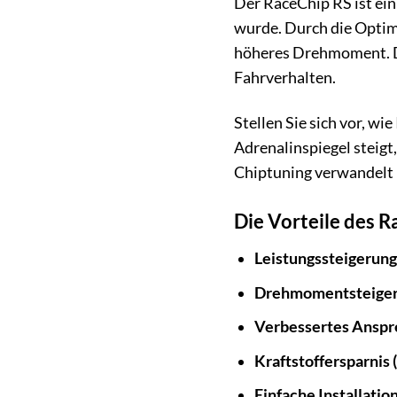
Der RaceChip RS ist ei
wurde. Durch die Optimi
höheres Drehmoment. Da
Fahrverhalten.
Stellen Sie sich vor, w
Adrenalinspiegel steig
Chiptuning verwandelt 
Die Vorteile des R
Leistungssteigerung
Drehmomentsteiger
Verbessertes Anspr
Kraftstoffersparnis (
Einfache Installation