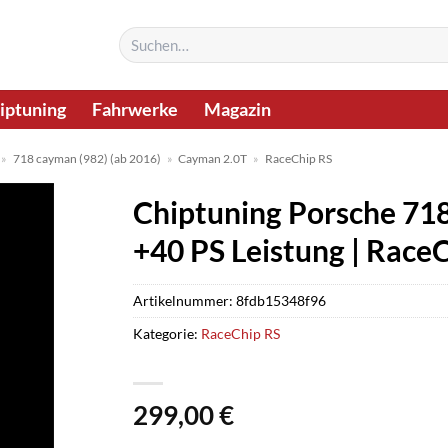
Suchen
nach:
iptuning
Fahrwerke
Magazin
»
718 cayman (982) (ab 2016)
»
Cayman 2.0T
»
RaceChip RS
Chiptuning Porsche 718
+40 PS Leistung | Race
Artikelnummer:
8fdb15348f96
Kategorie:
RaceChip RS
299,00
€