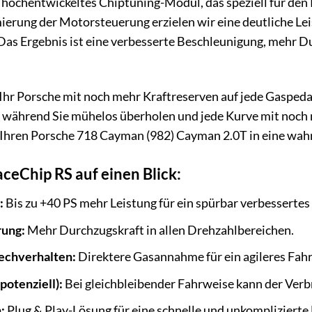
n hochentwickeltes Chiptuning-Modul, das speziell für de
erung der Motorsteuerung erzielen wir eine deutliche Lei
s Ergebnis ist eine verbesserte Beschleunigung, mehr D
ie Ihr Porsche mit noch mehr Kraftreserven auf jede Gasped
t, während Sie mühelos überholen und jede Kurve mit noch
Ihren Porsche 718 Cayman (982) Cayman 2.0T in eine wah
aceChip RS auf einen Blick:
:
Bis zu +40 PS mehr Leistung für ein spürbar verbessertes
ung:
Mehr Durchzugskraft in allen Drehzahlbereichen.
echverhalten:
Direktere Gasannahme für ein agileres Fahr
potenziell):
Bei gleichbleibender Fahrweise kann der Verb
:
Plug & Play-Lösung für eine schnelle und unkompliziert