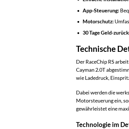
App-Steuerung:
Bequ
Motorschutz:
Umfass
30 Tage Geld-zurück
Technische De
Der RaceChip RS arbeit
Cayman 2.0T abgestimmt
wie Ladedruck, Einspri
Dabei werden die werkse
Motorsteuerung ein, so
gewährleistet eine maxi
Technologie im Det