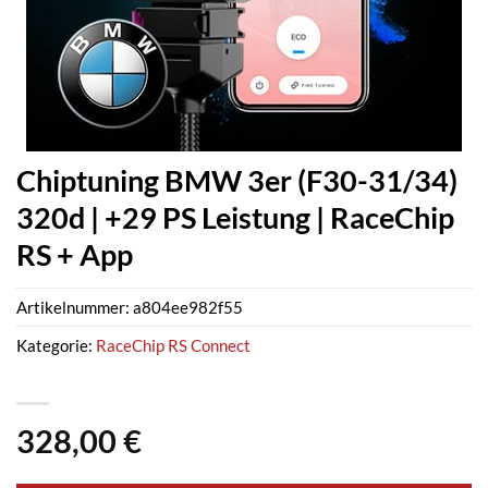
Chiptuning BMW 3er (F30-31/34)
320d | +29 PS Leistung | RaceChip
RS + App
Artikelnummer:
a804ee982f55
Kategorie:
RaceChip RS Connect
328,00
€