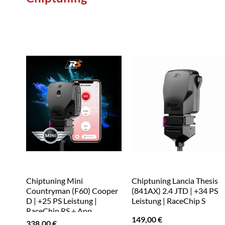
Chiptuning Mini
Chiptuning Lancia Thesis
Countryman (F60) Cooper
(841AX) 2.4 JTD | +34 PS
D | +25 PS Leistung |
Leistung | RaceChip S
RaceChip RS + App
149,00
€
338,00
€