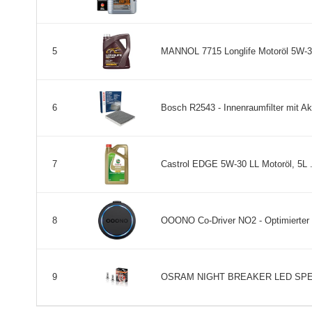
MANNOL 7715 Longlife Motoröl 5W-30
5
Bosch R2543 - Innenraumfilter mit Akt
6
Castrol EDGE 5W-30 LL Motoröl, 5L .
7
OOONO Co-Driver NO2 - Optimierter Co
8
OSRAM NIGHT BREAKER LED SPEED H7 
9