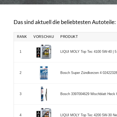
Das sind aktuell die beliebtesten Autoteile:
RANK
VORSCHAU
PRODUKT
LIQUI MOLY Top Tec 4100 5W-40 | 5 L 
1
Bosch Super Zündkerzen 4 0242232802
2
Bosch 3397004629 Wischblatt Heck H
3
LIQUI MOLY Top Tec 4200 5W-30 New Ge
4