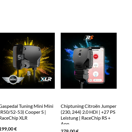
Gaspedal Tuning Mini Mini
Chiptuning Citroën Jumper
Chip
(R50/52-53) Cooper S |
(230, 244) 2.0 HDI | +27 PS
(E12
RaceChip XLR
Leistung | RaceChip RS +
Leis
App
App
199,00
€
278,00
€
278