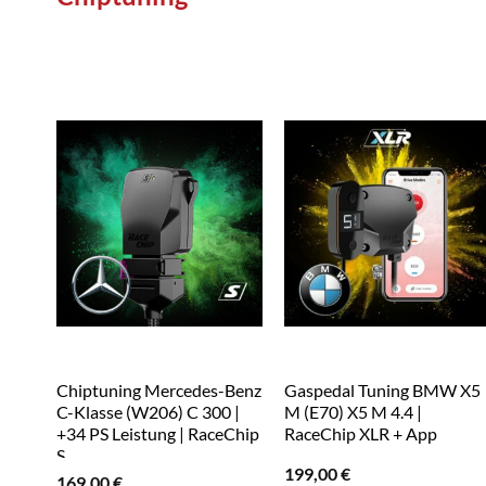
Chiptuning Mercedes-Benz
Gaspedal Tuning BMW X5
C-Klasse (W206) C 300 |
M (E70) X5 M 4.4 |
+34 PS Leistung | RaceChip
RaceChip XLR + App
S
199,00
€
169,00
€