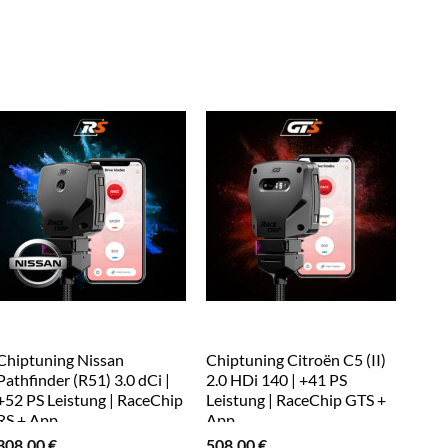
Chiptuning Nissan
Chiptuning Citroën C5 (II)
Gasp
Pathfinder (R51) 3.0 dCi |
2.0 HDi 140 | +41 PS
Wran
+52 PS Leistung | RaceChip
Leistung | RaceChip GTS +
Race
RS + App
App
199
308,00
€
508,00
€