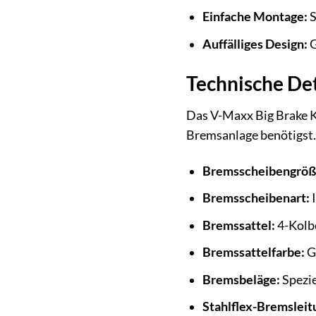
Einfache Montage:
S
Auffälliges Design:
G
Technische De
Das V-Maxx Big Brake Ki
Bremsanlage benötigst. 
Bremsscheibengröß
Bremsscheibenart:
I
Bremssattel:
4-Kolbe
Bremssattelfarbe:
Ge
Bremsbeläge:
Spezie
Stahlflex-Bremsleit