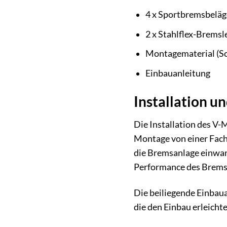
4 x Sportbremsbeläg
2 x Stahlflex-Bremsl
Montagematerial (Sc
Einbauanleitung
Installation u
Die Installation des V-
Montage von einer Fach
die Bremsanlage einwand
Performance des Brems
Die beiliegende Einbauan
die den Einbau erleicht