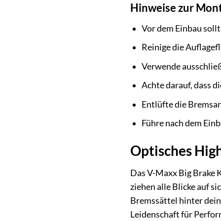
Hinweise zur Mon
Vor dem Einbau sollt
Reinige die Auflagef
Verwende ausschließl
Achte darauf, dass d
Entlüfte die Bremsan
Führe nach dem Einba
Optisches High
Das V-Maxx Big Brake Ki
ziehen alle Blicke auf s
Bremssättel hinter dein
Leidenschaft für Perfor