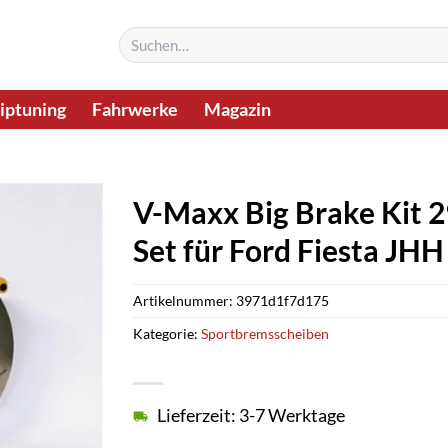
Suchen
nach:
iptuning
Fahrwerke
Magazin
V-Maxx Big Brake Kit
Set für Ford Fiesta JH
Artikelnummer:
3971d1f7d175
Kategorie:
Sportbremsscheiben
Lieferzeit: 3-7 Werktage