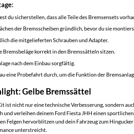
tage:
est du sicherstellen, dass alle Teile des Bremsensets vorh
lächen der Bremsscheiben gründlich, bevor du sie montiers
ich die mitgelieferten Schrauben und Adapter.
ie Bremsbeläge korrekt in den Bremssätteln sitzen.
lage nach dem Einbau sorgfältig.
u eine Probefahrt durch, um die Funktion der Bremsanlag
light: Gelbe Bremssättel
t ist nicht nur eine technische Verbesserung, sondern auc
ich und verleihen deinem Ford Fiesta JHH einen sportlichen u
en Felgen hervorblitzen und dein Fahrzeug zum Hingucker 
mance unterstreicht.