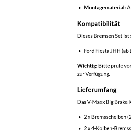
Montagematerial:
Al
Kompatibilität
Dieses Bremsen Set ist 
Ford Fiesta JHH (ab 
Wichtig:
Bitte prüfe vor
zur Verfügung.
Lieferumfang
Das V-Maxx Big Brake K
2 x Bremsscheiben (
2 x 4-Kolben-Bremssä