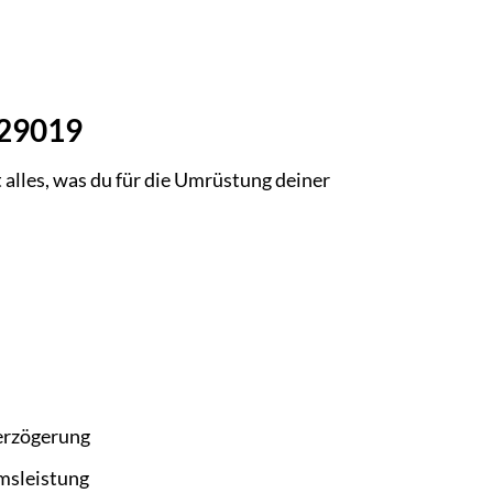
O29019
 alles, was du für die Umrüstung deiner
erzögerung
emsleistung