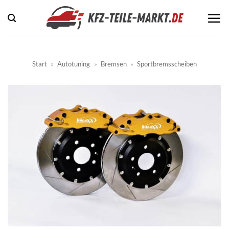
Zum
Inhalt
springen
Start
»
Autotuning
»
Bremsen
»
Sportbremsscheiben