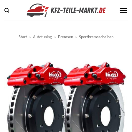
Zum
Inhalt
springen
Start
»
Autotuning
»
Bremsen
»
Sportbremsscheiben