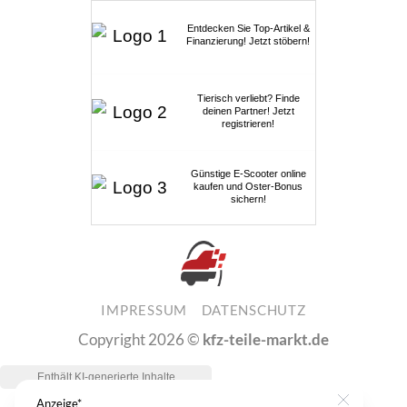
Entdecken Sie Top-Artikel &
Finanzierung! Jetzt stöbern!
Tierisch verliebt? Finde
deinen Partner! Jetzt
registrieren!
Günstige E-Scooter online
kaufen und Oster-Bonus
sichern!
IMPRESSUM
DATENSCHUTZ
Copyright 2026 ©
kfz-teile-markt.de
Anzeige*
Close