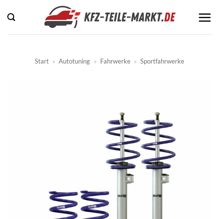
Zum
Inhalt
springen
Start
»
Autotuning
»
Fahrwerke
»
Sportfahrwerke