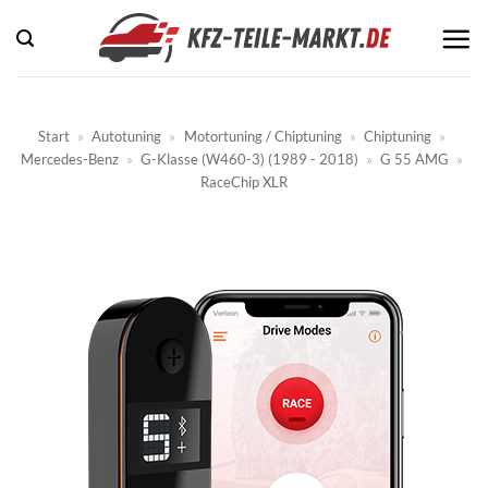
Zum
Inhalt
springen
Start
»
Autotuning
»
Motortuning / Chiptuning
»
Chiptuning
»
Mercedes-Benz
»
G-Klasse (W460-3) (1989 - 2018)
»
G 55 AMG
»
RaceChip XLR