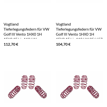
Vogtland
Vogtland
Tieferlegungsfedern für VW
Tieferlegungsfedern für VW
Golf III Vento 1HX0 1H
Golf III Vento 1HX0 1H
1EX0 1E bis 110 kW
1EX0 1E bis 110 kW 956657
112,70
€
104,70
€