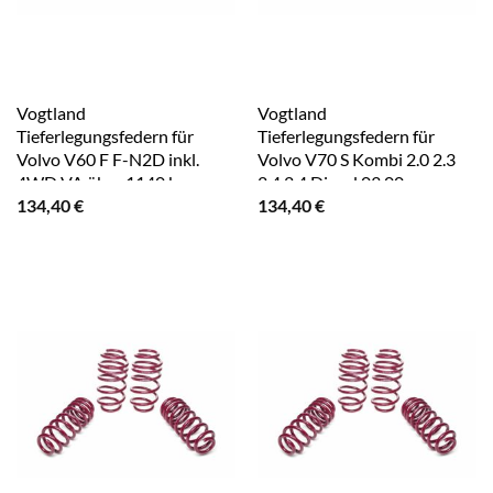
Vogtland
Vogtland
Tieferlegungsfedern für
Tieferlegungsfedern für
Volvo V60 F F-N2D inkl.
Volvo V70 S Kombi 2.0 2.3
4WD VA über 1140 kg
2.4 2.4 Diesel 03.00-
134,40
€
134,40
€