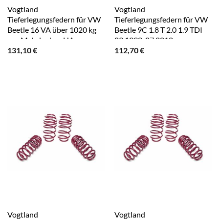
Vogtland
Vogtland
Tieferlegungsfedern für VW
Tieferlegungsfedern für VW
Beetle 16 VA über 1020 kg
Beetle 9C 1.8 T 2.0 1.9 TDI
nur Mehrlenker-HA
09.1998-07.2010
131,10
€
112,70
€
Vogtland
Vogtland