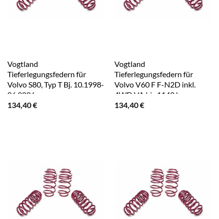
Vogtland
Vogtland
Tieferlegungsfedern für
Tieferlegungsfedern für
Volvo S80, Typ T Bj. 10.1998-
Volvo V60 F F-N2D inkl.
06.2006
4WD VA bis 1140 kg
134,40
€
134,40
€