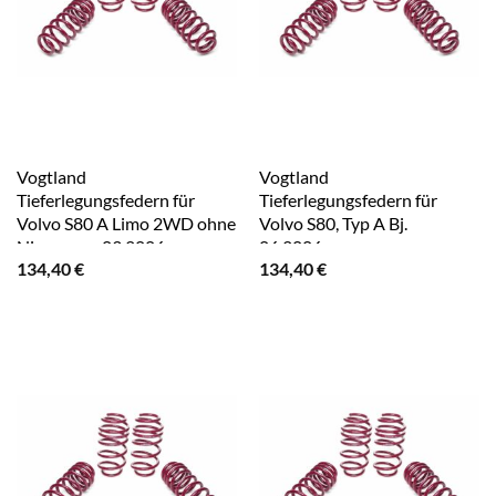
Vogtland
Vogtland
Tieferlegungsfedern für
Tieferlegungsfedern für
Volvo S80 A Limo 2WD ohne
Volvo S80, Typ A Bj.
Niveaureg. 03.2006-
06.2006-
134,40
€
134,40
€