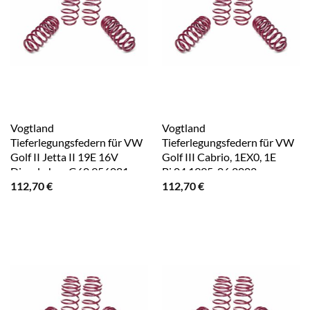
Vogtland
Vogtland
Tieferlegungsfedern für VW
Tieferlegungsfedern für VW
Golf II Jetta II 19E 16V
Golf III Cabrio, 1EX0, 1E
Diesel ohne G60 956081
Bj.04.1995-06.2002
112,70
€
112,70
€