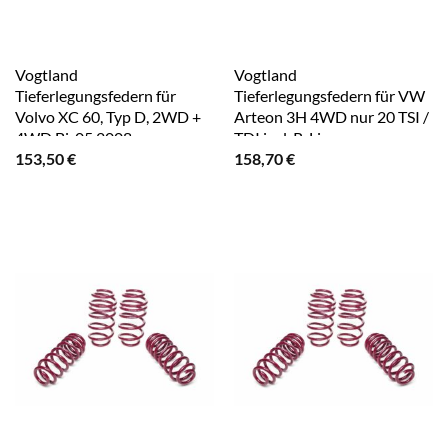
Vogtland
Vogtland
Tieferlegungsfedern für
Tieferlegungsfedern für VW
Volvo XC 60, Typ D, 2WD +
Arteon 3H 4WD nur 20 TSI /
4WD Bj. 05.2008-
TDI incl. R-Line
153,50
€
158,70
€