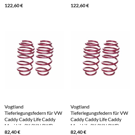
122,60
€
122,60
€
Vogtland
Vogtland
Tieferlegungsfedern für VW
Tieferlegungsfedern für VW
Caddy Caddy Life Caddy
Caddy Caddy Life Caddy
Maxi Life 2K 2KN 2WD
Maxi Life 2K 2KN 2WD
82,40
€
82,40
€
956127