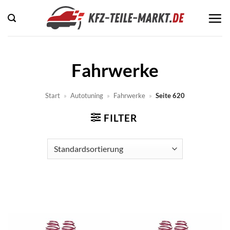
Zum
Inhalt
springen
Fahrwerke
Start
»
Autotuning
»
Fahrwerke
»
Seite 620
FILTER