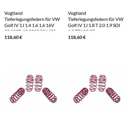
Vogtland
Vogtland
Tieferlegungsfedern für VW
Tieferlegungsfedern für VW
Golf IV 1J 1.4 1.6 1.6 16V
Golf IV 1J 1.8 T 2.0 1.9 SDI
09.1997-10.2003 956695
1.9 TDI 09.97-
118,60
€
118,60
€