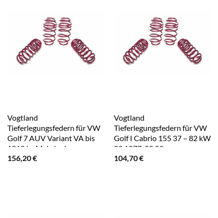
Vogtland
Vogtland
Tieferlegungsfedern für VW
Tieferlegungsfedern für VW
Golf 7 AUV Variant VA bis
Golf I Cabrio 155 37 – 82 kW
1010 kg Mehrlenker
09.1977-08.93
156,20
€
104,70
€