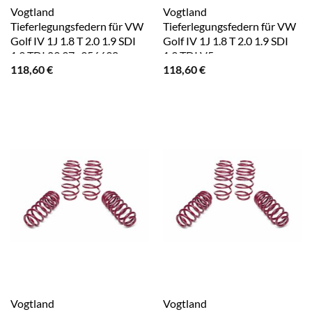
Vogtland
Vogtland
Tieferlegungsfedern für VW
Tieferlegungsfedern für VW
Golf IV 1J 1.8 T 2.0 1.9 SDI
Golf IV 1J 1.8 T 2.0 1.9 SDI
1.9 TDI 09.97- 956698
1.9 TDI V5
118,60
€
118,60
€
Vogtland
Vogtland