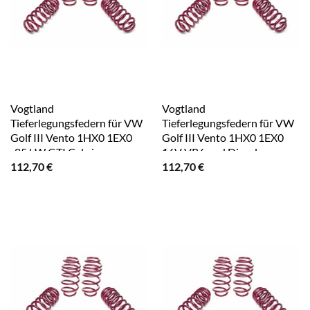
Vogtland
Vogtland
Tieferlegungsfedern für VW
Tieferlegungsfedern für VW
Golf III Vento 1HX0 1EX0
Golf III Vento 1HX0 1EX0
-85 kW GTI Cabrio
16V VR6 und Diesel
112,70
€
112,70
€