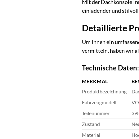
Mit der Dachkonsole In
einladender und stilvol
Detaillierte 
Um Ihnen ein umfassend
vermitteln, haben wir a
Technische Daten:
MERKMAL
BE
Produktbezeichnung
Da
Fahrzeugmodell
VOL
Teilenummer
39
Zustand
Neu
Material
Hoc