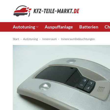
Zum
Inhalt
springen
Autotuning
Auspuffanlage
Batterien
Ch
Start
»
Autotuning
»
Innenraum
»
Innenraumbeleuchtungen