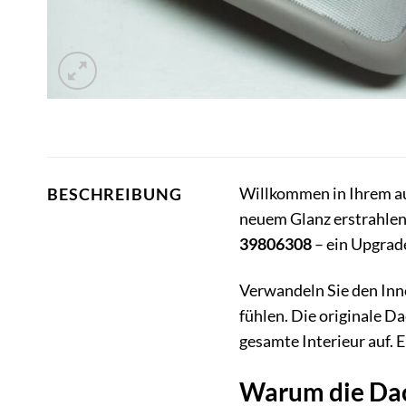
Willkommen in Ihrem au
BESCHREIBUNG
neuem Glanz erstrahlen 
39806308
– ein Upgrade
Verwandeln Sie den Inne
fühlen. Die originale D
gesamte Interieur auf. 
Warum die Dac