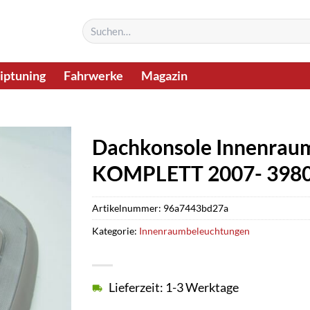
Suchen
nach:
iptuning
Fahrwerke
Magazin
Dachkonsole Innenrau
KOMPLETT 2007- 398
Artikelnummer:
96a7443bd27a
Kategorie:
Innenraumbeleuchtungen
Lieferzeit: 1-3 Werktage