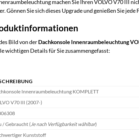
nenraumbeleuchtung machen Sie Ihren VOLVO V70 III nicht
ler. Gönnen Sie sich dieses Upgrade und genießen Sie jede F
Produktinformationen
es Bild von der
Dachkonsole Innenraumbeleuchtung VO
lle wichtigen Details für Sie zusammengefasst:
SCHREIBUNG
chkonsole Innenraumbeleuchtung KOMPLETT
VO V70 III (2007-)
806308
 / Gebraucht (
Je nach Verfügbarkeit wählbar
)
hwertiger Kunststoff