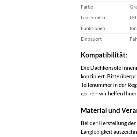
Farbe
Gra
Leuchtmittel
LED
Funktionen
Inn
Einbauort
Fah
Kompatibilität:
Die Dachkonsole Innenr
konzipiert. Bitte überp
Teilenummer in der Rege
gerne – wir helfen Ihne
Material und Vera
Bei der Herstellung der
Langlebigkeit auszeichn