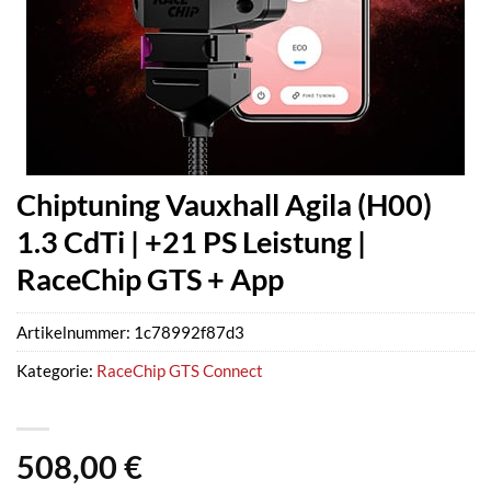
Chiptuning Vauxhall Agila (H00)
1.3 CdTi | +21 PS Leistung |
RaceChip GTS + App
Artikelnummer:
1c78992f87d3
Kategorie:
RaceChip GTS Connect
508,00
€