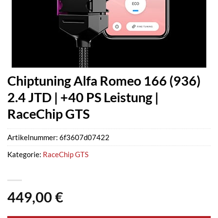
Chiptuning Alfa Romeo 166 (936)
2.4 JTD | +40 PS Leistung |
RaceChip GTS
Artikelnummer:
6f3607d07422
Kategorie:
RaceChip GTS
449,00
€