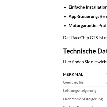
Einfache Installation
App-Steuerung:
Beha
Motorgarantie:
Profi
Das RaceChip GTS ist meh
Technische Dat
Hier finden Sie die wic
MERKMAL
Geeignet für
Leistungssteigerung
Drehmomentsteigerung