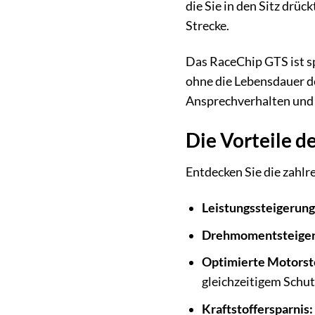
die Sie in den Sitz drü
Strecke.
Das RaceChip GTS ist s
ohne die Lebensdauer de
Ansprechverhalten und e
Die Vorteile d
Entdecken Sie die zahlr
Leistungssteigerung
Drehmomentsteiger
Optimierte Motorst
gleichzeitigem Schut
Kraftstoffersparnis: