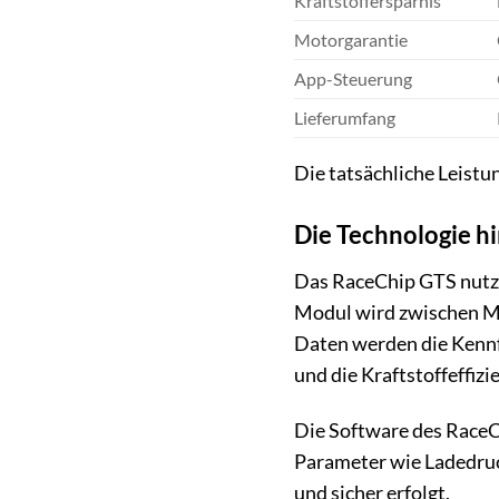
Kraftstoffersparnis
Motorgarantie
App-Steuerung
Lieferumfang
Die tatsächliche Leistu
Die Technologie h
Das RaceChip GTS nutzt
Modul wird zwischen Mo
Daten werden die Kennf
und die Kraftstoffeffizi
Die Software des RaceCh
Parameter wie Ladedruc
und sicher erfolgt.