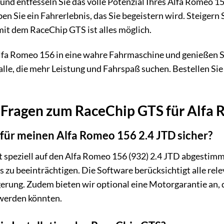
 und entfesseln Sie das volle Potenzial Ihres Alfa Romeo 
ben Sie ein Fahrerlebnis, das Sie begeistern wird. Steiger
 mit dem RaceChip GTS ist alles möglich.
lfa Romeo 156 in eine wahre Fahrmaschine und genießen Si
alle, die mehr Leistung und Fahrspaß suchen. Bestellen Sie 
 Fragen zum RaceChip GTS für Alfa 
 für meinen Alfa Romeo 156 2.4 JTD sicher?
t speziell auf den Alfa Romeo 156 (932) 2.4 JTD abgestim
zu beeinträchtigen. Die Software berücksichtigt alle rele
gerung. Zudem bieten wir optional eine Motorgarantie an,
werden könnten.