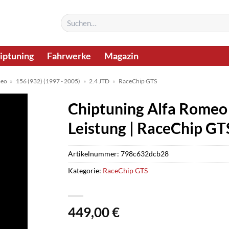
Suchen
nach:
iptuning
Fahrwerke
Magazin
meo
»
156 (932) (1997 - 2005)
»
2.4 JTD
»
RaceChip GTS
Chiptuning Alfa Romeo 
Leistung | RaceChip GT
Artikelnummer:
798c632dcb28
Kategorie:
RaceChip GTS
449,00
€