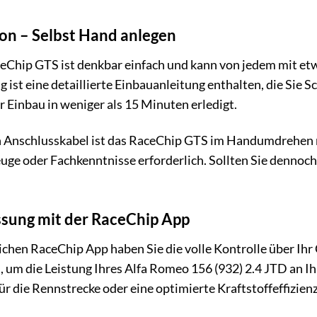
ion – Selbst Hand anlegen
ceChip GTS ist denkbar einfach und kann von jedem mit e
ist eine detaillierte Einbauanleitung enthalten, die Sie Sc
der Einbau in weniger als 15 Minuten erledigt.
n Anschlusskabel ist das RaceChip GTS im Handumdrehen 
uge oder Fachkenntnisse erforderlich. Sollten Sie dennoc
ssung mit der RaceChip App
lichen RaceChip App haben Sie die volle Kontrolle über Ih
 um die Leistung Ihres Alfa Romeo 156 (932) 2.4 JTD an Ih
ür die Rennstrecke oder eine optimierte Kraftstoffeffizie