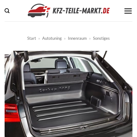
Zum
Inhalt
springen
Start
»
Autotuning
»
Innenraum
»
Sonstiges