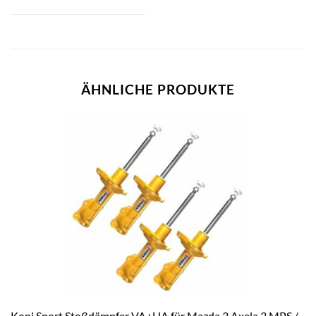
ÄHNLICHE PRODUKTE
Koni Sport Stoßdämpfer VA+HA für Mazda 3 Axela 3 MPS /