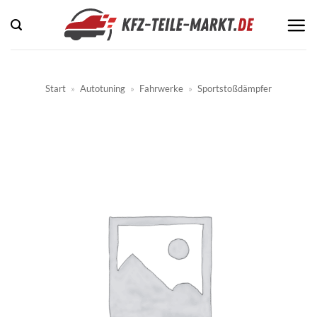
Zum
Inhalt
springen
Start
»
Autotuning
»
Fahrwerke
»
Sportstoßdämpfer