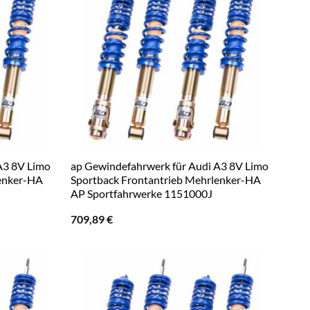
A3 8V Limo
ap Gewindefahrwerk für Audi A3 8V Limo
lenker-HA
Sportback Frontantrieb Mehrlenker-HA
AP Sportfahrwerke 1151000J
709,89
€