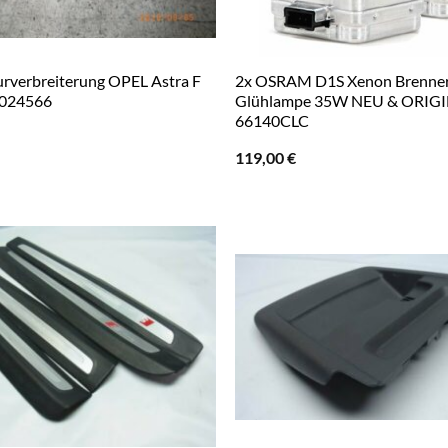
rverbreiterung OPEL Astra F
2x OSRAM D1S Xenon Brenne
5024566
Glühlampe 35W NEU & ORIG
66140CLC
119,00
€