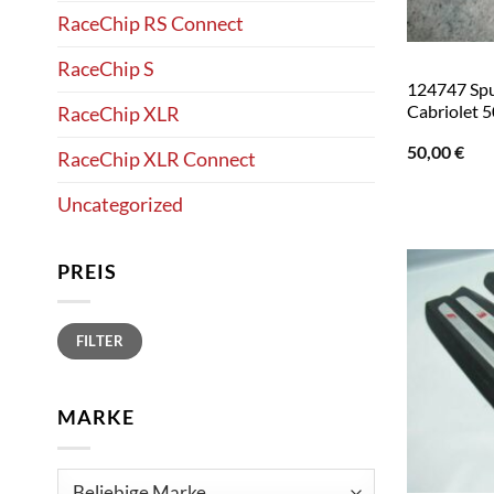
RaceChip RS Connect
RaceChip S
124747 Spu
Cabriolet 
RaceChip XLR
50,00
€
RaceChip XLR Connect
Uncategorized
PREIS
Min.
Max.
FILTER
Preis
Preis
MARKE