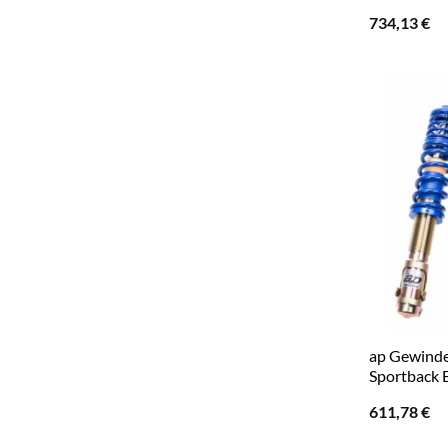
734,13
€
ap Gewindef
Sportback B
611,78
€