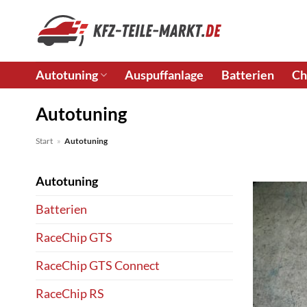
Zum
Inhalt
springen
Autotuning
Auspuffanlage
Batterien
Ch
Autotuning
Start
»
Autotuning
Autotuning
Batterien
RaceChip GTS
RaceChip GTS Connect
RaceChip RS