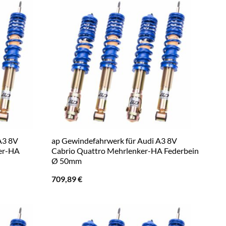
A3 8V
ap Gewindefahrwerk für Audi A3 8V
ker-HA
Cabrio Quattro Mehrlenker-HA Federbein
Ø 50mm
709,89
€