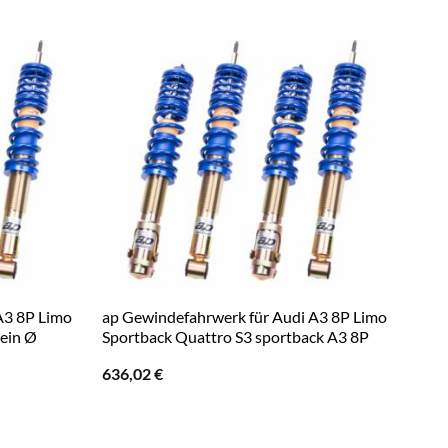
A3 8P Limo
ap Gewindefahrwerk für Audi A3 8P Limo
bein Ø
Sportback Quattro S3 sportback A3 8P
636,02
€