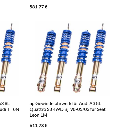
581,77
€
A3 8L
ap Gewindefahrwerk für Audi A3 8L
Audi TT 8N
Quattro S3 4WD Bj. 98-05/03 für Seat
Leon 1M
611,78
€