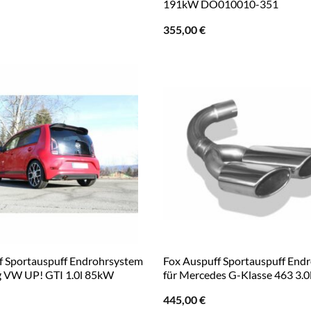
191kW DO010010-351
355,00
€
f Sportauspuff Endrohrsystem
Fox Auspuff Sportauspuff End
ig VW UP! GTI 1.0l 85kW
für Mercedes G-Klasse 463 3.0
445,00
€