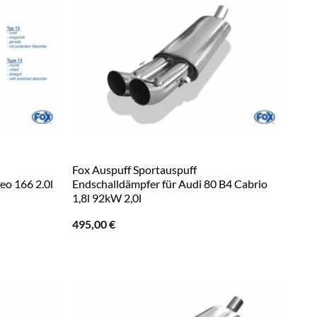
Fox Auspuff Sportauspuff
eo 166 2.0l
Endschalldämpfer für Audi 80 B4 Cabrio
1,8l 92kW 2,0l
495,00
€