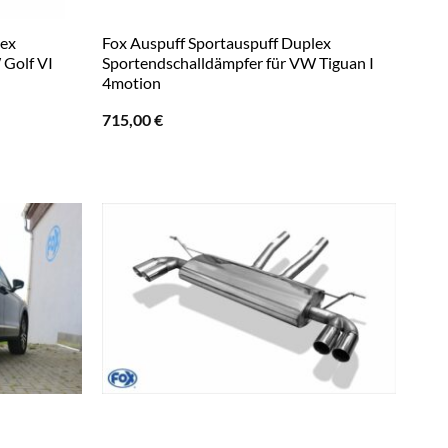
lex
Fox Auspuff Sportauspuff Duplex
 Golf VI
Sportendschalldämpfer für VW Tiguan I
4motion
715,00
€