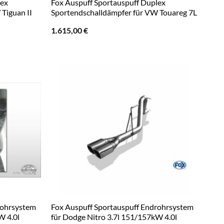
lex
Fox Auspuff Sportauspuff Duplex
Tiguan II
Sportendschalldämpfer für VW Touareg 7L
1.615,00
€
rohrsystem
Fox Auspuff Sportauspuff Endrohrsystem
W 4.0l
für Dodge Nitro 3.7l 151/157kW 4.0l