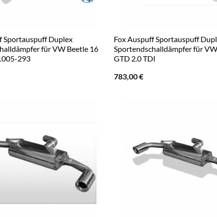
f Sportauspuff Duplex
Fox Auspuff Sportauspuff Dup
halldämpfer für VW Beetle 16
Sportendschalldämpfer für VW
1005-293
GTD 2.0 TDI
783,00
€