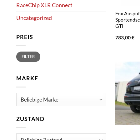
RaceChip XLR Connect
Fox Auspuf
Uncategorized
Sportendsc
GTI
PREIS
783,00
€
Min.
Max.
FILTER
Preis
Preis
MARKE
ZUSTAND