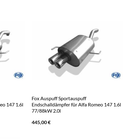
Fox Auspuff Sportauspuff
eo 147 1.6l
Endschalldämpfer für Alfa Romeo 147 1.6l
77/88kW 2.0l
445,00
€