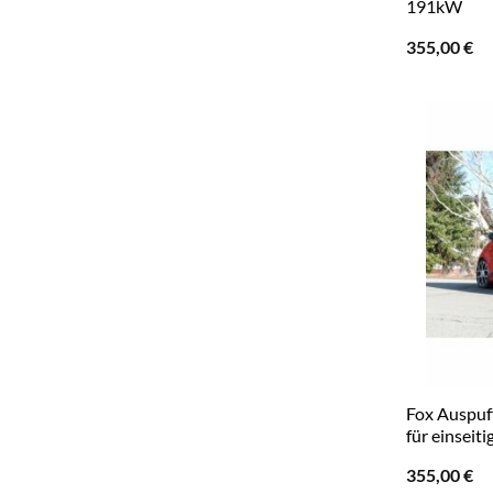
191kW
355,00
€
Fox Auspuf
für einseit
355,00
€