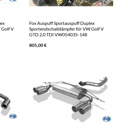
lex
Fox Auspuff Sportauspuff Duplex
 Golf V
Sportendschalldämpfer für VW Golf V
GTD 2.0 TDI VW054035-148
805,00
€