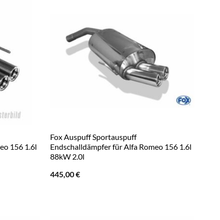
Fox Auspuff Sportauspuff
eo 156 1.6l
Endschalldämpfer für Alfa Romeo 156 1.6l
88kW 2.0l
445,00
€