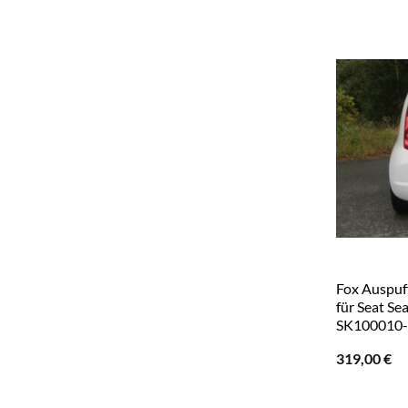
Fox Auspuf
für Seat S
SK100010
319,00
€