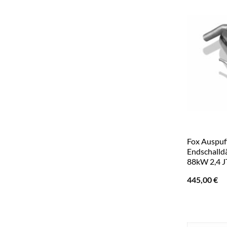
Fox Auspuf
Endschalld
88kW 2,4 
445,00
€