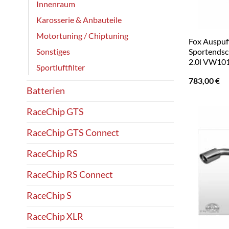
Innenraum
Karosserie & Anbauteile
Motortuning / Chiptuning
Fox Auspuf
Sonstiges
Sportendsc
2.0l VW10
Sportluftfilter
783,00
€
Batterien
RaceChip GTS
RaceChip GTS Connect
RaceChip RS
RaceChip RS Connect
RaceChip S
RaceChip XLR