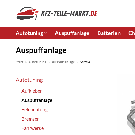
Zum
Inhalt
springen
Autotuning
Auspuffanlage
Batterien
Ch
Auspuffanlage
Start
»
Autotuning
»
Auspuffanlage
»
Seite 4
Autotuning
Aufkleber
Auspuffanlage
Beleuchtung
Bremsen
Fahrwerke