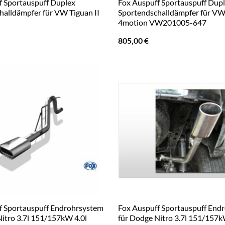
f Sportauspuff Duplex
Fox Auspuff Sportauspuff Dup
halldämpfer für VW Tiguan II
Sportendschalldämpfer für VW 
4motion VW201005-647
805,00
€
f Sportauspuff Endrohrsystem
Fox Auspuff Sportauspuff End
Nitro 3.7l 151/157kW 4.0l
für Dodge Nitro 3.7l 151/157k