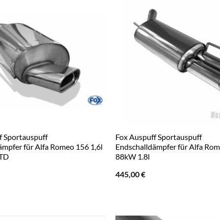
f Sportauspuff
Fox Auspuff Sportauspuff
ämpfer für Alfa Romeo 156 1,6l
Endschalldämpfer für Alfa Rom
JTD
88kW 1.8l
445,00
€