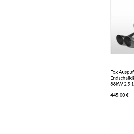
Fox Auspuf
Endschalld
88kW 2.5 
445,00
€