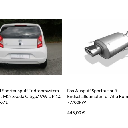
f Sportauspuff Endrohrsystem
Fox Auspuff Sportauspuff
eat M2/ Skoda Citigo/ VW UP 1.0
Endschalldämpfer für Alfa Rom
-671
77/88kW
445,00
€