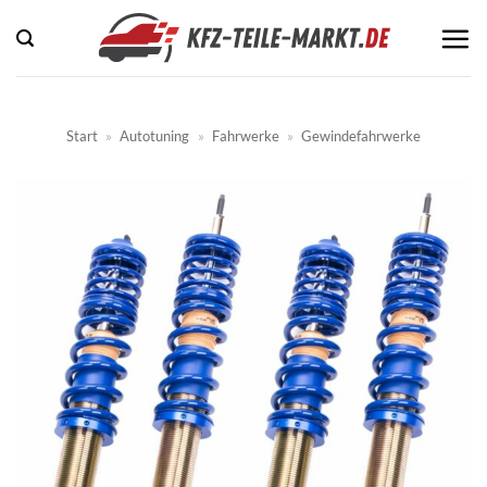
Zum
Inhalt
springen
Start
»
Autotuning
»
Fahrwerke
»
Gewindefahrwerke