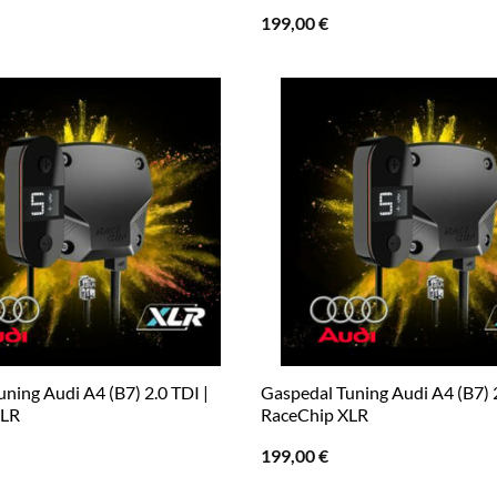
199,00
€
ning Audi A4 (B7) 2.0 TDI |
Gaspedal Tuning Audi A4 (B7) 2
XLR
RaceChip XLR
199,00
€