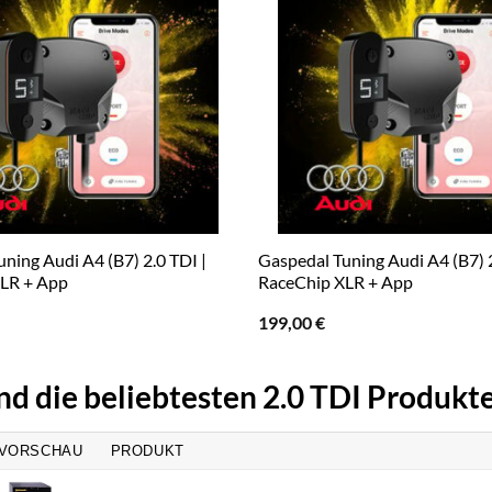
ning Audi A4 (B7) 2.0 TDI |
Gaspedal Tuning Audi A4 (B7) 2
LR + App
RaceChip XLR + App
199,00
€
nd die beliebtesten 2.0 TDI Produkt
VORSCHAU
PRODUKT