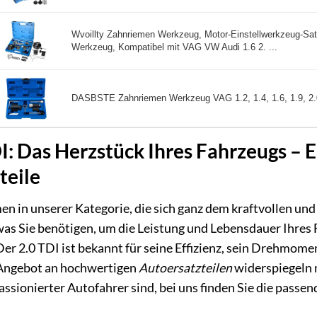
Wvoillty Zahnriemen Werkzeug, Motor-Einstellwerkzeug-Sat
Werkzeug, Kompatibel mit VAG VW Audi 1.6 2. ...
DASBSTE Zahnriemen Werkzeug VAG 1.2, 1.4, 1.6, 1.9, 2.0
I: Das Herzstück Ihres Fahrzeugs –
teile
n in unserer Kategorie, die sich ganz dem kraftvollen und
 was Sie benötigen, um die Leistung und Lebensdauer Ihres
Der 2.0 TDI ist bekannt für seine Effizienz, sein Drehmome
Angebot an hochwertigen
Autoersatzteilen
widerspiegeln m
assionierter Autofahrer sind, bei uns finden Sie die pass