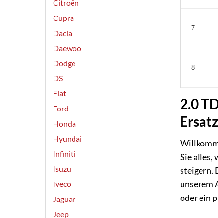
Citroën
Cupra
7
Dacia
Daewoo
Dodge
8
DS
Fiat
2.0 TD
Ford
Ersatz
Honda
Hyundai
Willkomme
Infiniti
Sie alles,
Isuzu
steigern. 
unserem 
Iveco
oder ein p
Jaguar
Jeep