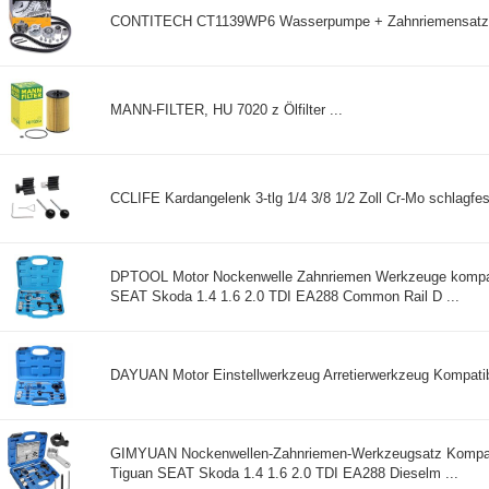
CONTITECH CT1139WP6 Wasserpumpe + Zahnriemensatz 
MANN-FILTER, HU 7020 z Ölfilter ...
CCLIFE Kardangelenk 3-tlg 1/4 3/8 1/2 Zoll Cr-Mo schlagfest
DPTOOL Motor Nockenwelle Zahnriemen Werkzeuge kompat
SEAT Skoda 1.4 1.6 2.0 TDI EA288 Common Rail D ...
DAYUAN Motor Einstellwerkzeug Arretierwerkzeug Kompati
GIMYUAN Nockenwellen-Zahnriemen-Werkzeugsatz Kompat
Tiguan SEAT Skoda 1.4 1.6 2.0 TDI EA288 Dieselm ...