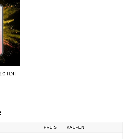
.0 TDI |
e
PREIS
KAUFEN