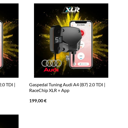
.0 TDI |
Gaspedal Tuning Audi A4 (B7) 2.0 TDI |
RaceChip XLR + App
199,00
€