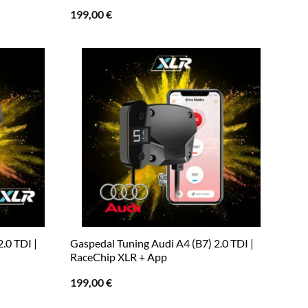
199,00
€
.0 TDI |
Gaspedal Tuning Audi A4 (B7) 2.0 TDI |
RaceChip XLR + App
199,00
€