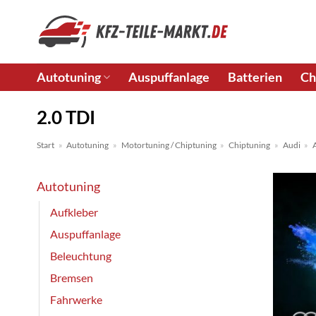
Zum
Inhalt
springen
Autotuning
Auspuffanlage
Batterien
Ch
2.0 TDI
Start
»
Autotuning
»
Motortuning / Chiptuning
»
Chiptuning
»
Audi
»
Autotuning
Aufkleber
Auspuffanlage
Beleuchtung
Bremsen
Fahrwerke