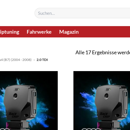
Suchen
nach:
iptuning
Fahrwerke
Magazin
Alle 17 Ergebnisse werd
A4 (B7) (2004 - 2008)
»
2.0 TDI