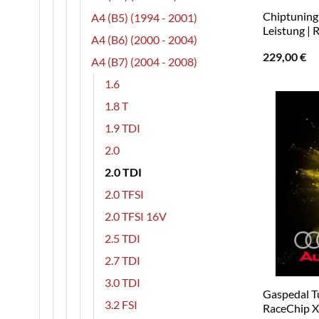
Chiptuning 
A4 (B5) (1994 - 2001)
Leistung | 
A4 (B6) (2000 - 2004)
229,00
€
A4 (B7) (2004 - 2008)
1.6
1.8 T
1.9 TDI
2.0
2.0 TDI
2.0 TFSI
2.0 TFSI 16V
2.5 TDI
2.7 TDI
3.0 TDI
Gaspedal Tu
3.2 FSI
RaceChip 