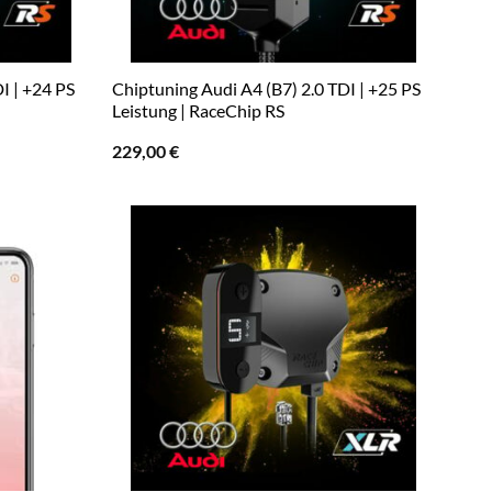
I | +24 PS
Chiptuning Audi A4 (B7) 2.0 TDI | +25 PS
Leistung | RaceChip RS
229,00
€