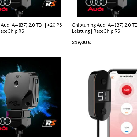
Audi A4 (B7) 2.0 TDI | +20 PS
Chiptuning Audi A4 (B7) 2.0 TD
RaceChip RS
Leistung | RaceChip RS
219,00
€