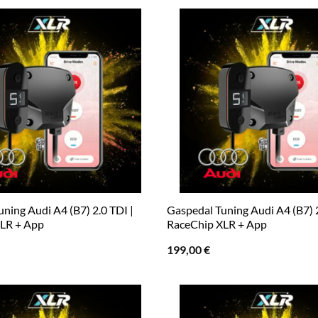
ning Audi A4 (B7) 2.0 TDI |
Gaspedal Tuning Audi A4 (B7) 2
LR + App
RaceChip XLR + App
199,00
€